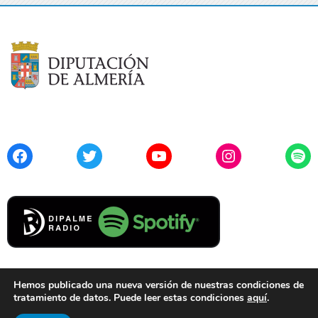
Facebook
Twitter
YouTube
Instagram
Spo
Hemos publicado una nueva versión de nuestras condiciones de
tratamiento de datos. Puede leer estas condiciones
aquí
.
Contacto
Aviso Legal
Privacidad
Cookies