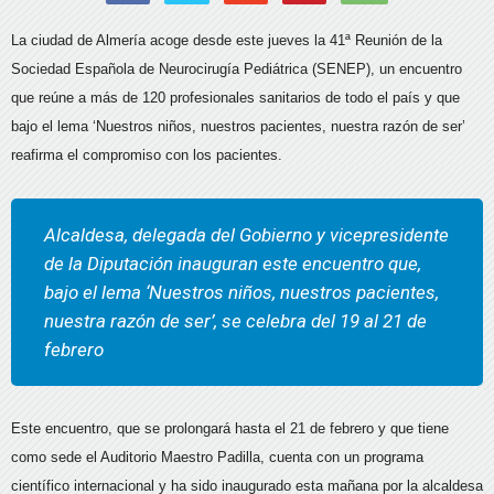
La ciudad de Almería acoge desde este jueves la 41ª Reunión de la
Sociedad Española de Neurocirugía Pediátrica (SENEP), un encuentro
que reúne a más de 120 profesionales sanitarios de todo el país y que
bajo el lema ‘Nuestros niños, nuestros pacientes, nuestra razón de ser’
reafirma el compromiso con los pacientes.
Alcaldesa, delegada del Gobierno y vicepresidente
de la Diputación inauguran este encuentro que,
bajo el lema ‘Nuestros niños, nuestros pacientes,
nuestra razón de ser’, se celebra del 19 al 21 de
febrero
Este encuentro, que se prolongará hasta el 21 de febrero y que tiene
como sede el Auditorio Maestro Padilla, cuenta con un programa
científico internacional y ha sido inaugurado esta mañana por la alcaldesa