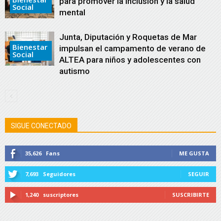
para promover la inclusión y la salud
Social
mental
Junta, Diputación y Roquetas de Mar
Bienestar
impulsan el campamento de verano de
Social
ALTEA para niños y adolescentes con
autismo
SIGUE CONECTADO
35,626
Fans
ME GUSTA
7,693
Seguidores
SEGUIR
1,240
suscriptores
SUSCRIBIRTE