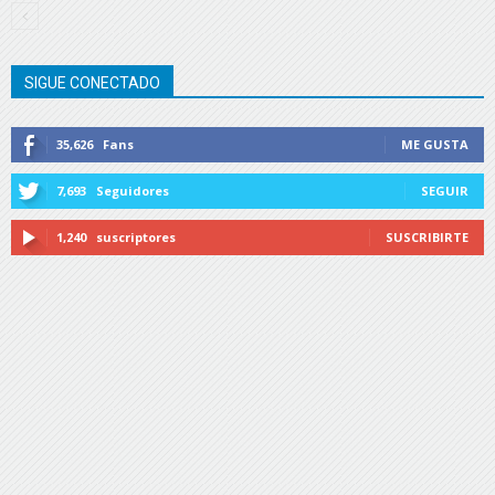
SIGUE CONECTADO
35,626
Fans
ME GUSTA
7,693
Seguidores
SEGUIR
1,240
suscriptores
SUSCRIBIRTE