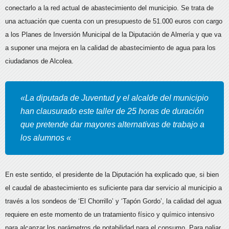
conectarlo a la red actual de abastecimiento del municipio. Se trata de
una actuación que cuenta con un presupuesto de 51.000 euros con cargo
a los Planes de Inversión Municipal de la Diputación de Almería y que va
a suponer una mejora en la calidad de abastecimiento de agua para los
ciudadanos de Alcolea.
«La diputada de Juventud y el alcalde del municipio
han clausurado este taller de 25 horas de duración
que pretende dar mayores alternativas de trabajo a
los alumnos «
En este sentido, el presidente de la Diputación ha explicado que, si bien
el caudal de abastecimiento es suficiente para dar servicio al municipio a
través a los sondeos de ‘El Chorrillo’ y ‘Tapón Gordo’, la calidad del agua
requiere en este momento de un tratamiento físico y químico intensivo
para alcanzar los parámetros de potabilidad para el consumo. Para paliar